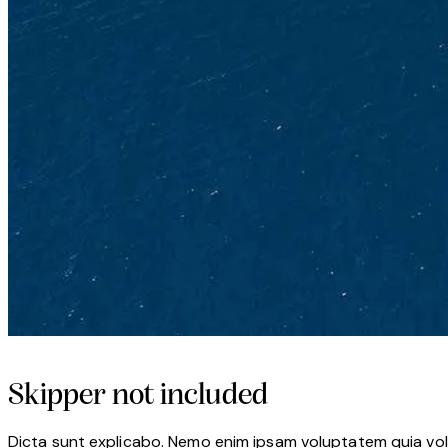
Skipper not included
Dicta sunt explicabo. Nemo enim ipsam voluptatem quia volup