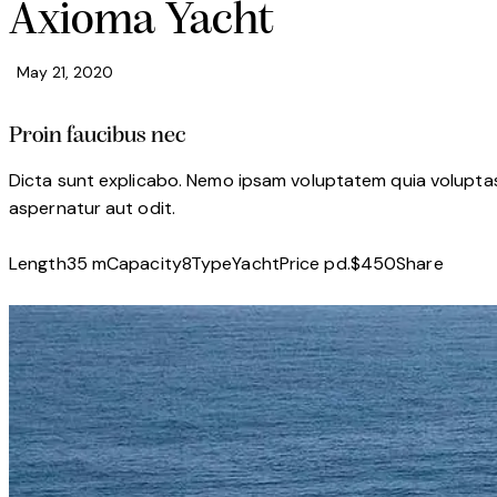
Axioma Yacht
May 21, 2020
Proin faucibus nec
Dicta sunt explicabo. Nemo ipsam voluptatem quia voluptas 
aspernatur aut odit.
Length
35 m
Capacity
8
Type
Yacht
Price pd.
$450
Share