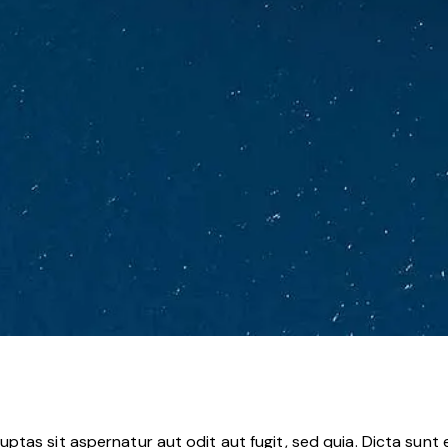
tas sit aspernatur aut odit aut fugit, sed quia. Dicta sunt 