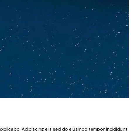
explicabo. Adipiscing elit sed do eiusmod tempor incididunt